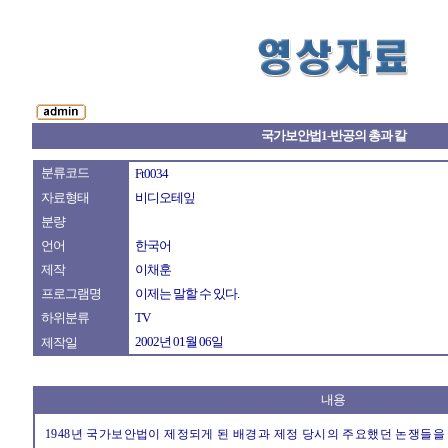
국가보안법1-반공의 총과 칼
분류코드
Ft0034
자료형태
비디오테잎
분량
언어
한국어
제작
이채훈
프로그램명
이제는 말할 수 있다.
하위분류
TV
2002년 01월 06일
제작일
내용
1948년 국가보안법이 제정되게 된 배경과 제정 당시의 주요했던 논쟁들을