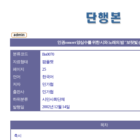
인권concert 양심수를 위한 시와 노래의 밤 "보랏빛
분류코드
Bn0070
자료형태
팜플렛
페이지
25
언어
한국어
저자
민가협
출판사
민가협
하위분류
시민사회단체
2002년 12월 14일
발행일
목차
축시