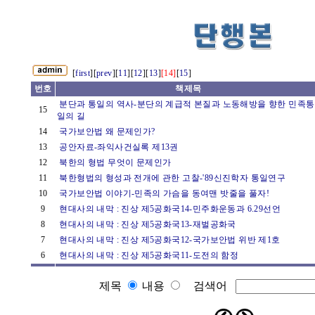
[
first
][
prev
][
11
][
12
][
13
]
[14]
[
15
]
번호
책제목
분단과 통일의 역사-분단의 계급적 본질과 노동해방을 향한 민족통
15
일의 길
14
국가보안법 왜 문제인가?
13
공안자료-좌익사건실록 제13권
12
북한의 형법 무엇이 문제인가
11
북한형법의 형성과 전개에 관한 고찰-'89신진학자 통일연구
10
국가보안법 이야기-민족의 가슴을 동여맨 밧줄을 풀자!
9
현대사의 내막 : 진상 제5공화국14-민주화운동과 6.29선언
8
현대사의 내막 : 진상 제5공화국13-재벌공화국
7
현대사의 내막 : 진상 제5공화국12-국가보안법 위반 제1호
6
현대사의 내막 : 진상 제5공화국11-도전의 함정
제목
내용
검색어